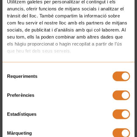
Utilitzem galetes per personalitzar el contingut i els
anuncis, oferir funcions de mitjans socials i analitzar el
trànsit del lloc. També compartim la informació sobre
com feu servir el nostre lloc amb els partners de mitjans
He llegit i accepto la
Clàusula de consentiment.
i la
socials, de publicitat i d'anàlisis amb qui col·laborem. Al
Política de Privacitat.
seu torn, ells la poden combinar amb altres dades que
els hàgiu proporcionat o hagin recopilat a partir de l'ús
SUBSCRIURE'S
que heu fet dels seus serveis.
Selecció
UN HOGAR LEJOS DE CASA
15 AÑOS
Requeriments
de
¡DE LA CASA DE LOS XUKLIS!
consentiment
En La Casa de los Xuklis
acogemos niños,
Preferències
niñas y jóvenes con cáncer
y sus familias.
Con tu aportación puedes hacer posible que
Estadístiques
una habitación esté a punto para
alojar a una
nueva familia
.
Màrqueting