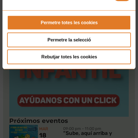
¡APADRINA AHORA!
Permetre totes les cookies
Permetre la selecció
Rebutjar totes les cookies
Próximos eventos
MAR
09:00 pm - 11:00 pm
“Sube, aquí arriba y
18