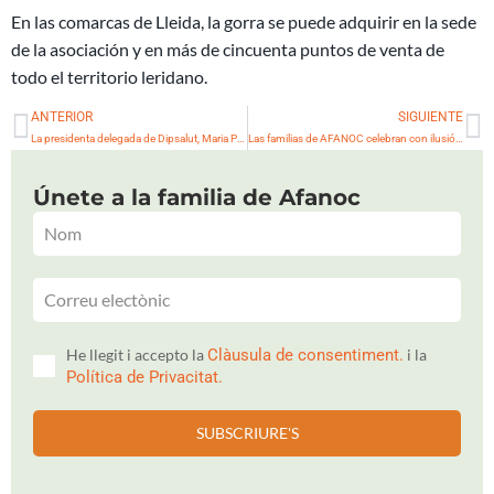
En las comarcas de Lleida, la gorra se puede adquirir en la sede
de la asociación y en más de cincuenta puntos de venta de
todo el territorio leridano.
Ant
Si
ANTERIOR
SIGUIENTE
La presidenta delegada de Dipsalut, Maria Puig, visita La Casa de los Xuklis
Las familias de AFANOC celebran con ilusión la proximidad de la Navidad
Únete a la familia de Afanoc
He llegit i accepto la
Clàusula de consentiment.
i la
Política de Privacitat.
SUBSCRIURE'S