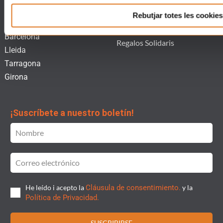
Actualidad
Tienda Solidària
Rebutjar totes les cookies
Contacto
Tienda
Barcelona
Regalos Solidaris
Lleida
Tarragona
Girona
¡Suscríbete a nuestro boletín!
He leído i acepto la
Cláusula de consentimiento.
y la
Política de Privacidad.
SUSCRIBIRSE