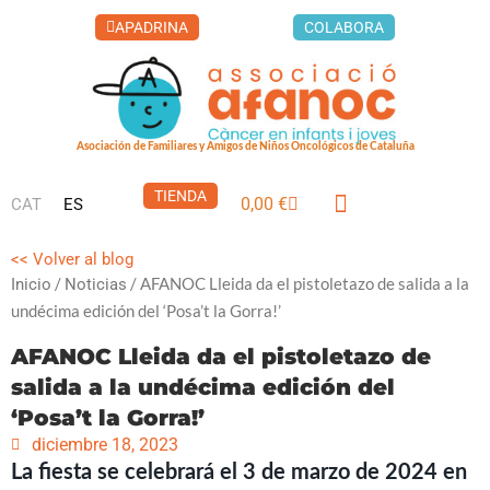
Ir
COLABORA
APADRINA
al
contenido
Asociación de Familiares y Amigos de Niños Oncológicos de Cataluña
TIENDA
0,00
€
CAT
ES
Carrito
LA CASA DEL XUKLIS
CÁNCER INFANTIL
QUÉ PUEDES HACER
<< Volver al blog
/
/ AFANOC Lleida da el pistoletazo de salida a la
Inicio
Noticias
undécima edición del ‘Posa’t la Gorra!’
AFANOC Lleida da el pistoletazo de
salida a la undécima edición del
‘Posa’t la Gorra!’
diciembre 18, 2023
La fiesta se celebrará el 3 de marzo de 2024 en