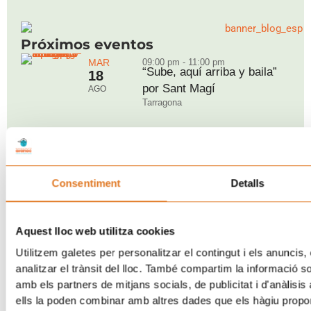
Próximos eventos
MAR
09:00 pm - 11:00 pm
“Sube, aquí arriba y baila”
18
por Sant Magí
AGO
Tarragona
DOM
07:00 pm - 10:30 pm
Ya está aquí: Rock&Grill
30
Consentiment
Detalls
2026
AGO
Barcelona
Aquest lloc web utilitza cookies
Utilitzem galetes per personalitzar el contingut i els anuncis, 
analitzar el trànsit del lloc. També compartim la informació s
SÁB
09:30 am - 02:00 pm
Nueva edición del “Posa’t
amb els partners de mitjans socials, de publicitat i d'anàlisis
05
la Gorra!” a Breda
ells la poden combinar amb altres dades que els hàgiu proporc
SEP