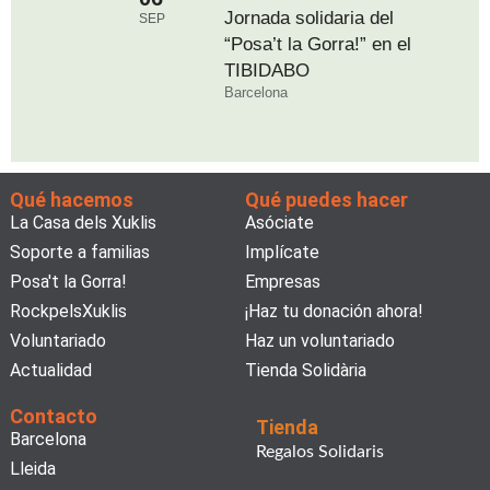
Jornada solidaria del
SEP
“Posa’t la Gorra!” en el
TIBIDABO
Barcelona
Qué hacemos
Qué puedes hacer
La Casa dels Xuklis
Asóciate
Soporte a familias
Implícate
Posa't la Gorra!
Empresas
RockpelsXuklis
¡Haz tu donación ahora!
Voluntariado
Haz un voluntariado
Actualidad
Tienda Solidària
Contacto
Tienda
Barcelona
Regalos Solidaris
Lleida