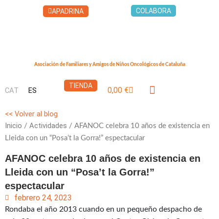
Ir
COLABORA
APADRINA
al
contenido
Asociación de Familiares y Amigos de Niños Oncológicos de Cataluña
TIENDA
0,00
€
CAT
ES
Carrito
LA CASA DEL XUKLIS
QUÉ PUEDES HACER
<< Volver al blog
Inicio
Actividades
/
/ AFANOC celebra 10 años de existencia en
Lleida con un “Posa’t la Gorra!” espectacular
AFANOC celebra 10 años de existencia en
Lleida con un “Posa’t la Gorra!”
espectacular
febrero 24, 2023
Rondaba el año 2013 cuando en un pequeño despacho de