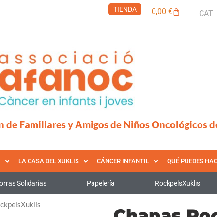
TIENDA
Carrito
0,00
€
CAT
n de Familiares y Amigos de Niños Oncológicos d
S
LA CASA DEL XUKLIS
CÁNCER INFANTIL
QUÉ PUEDES HA
orras Solidarias
Papelería
RockpelsXuklis
ckpelsXuklis
Chapas Roc