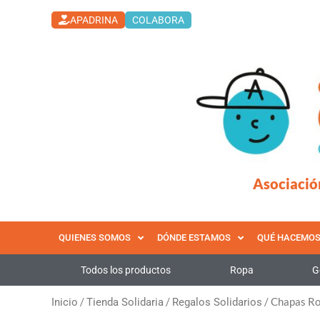
Ir
APADRINA
COLABORA
al
contenido
Asociació
QUIENES SOMOS
DÓNDE ESTAMOS
QUÉ HACEMO
Todos los productos
Ropa
G
/
/
/ Chapas Ro
Inicio
Tienda Solidaria
Regalos Solidarios