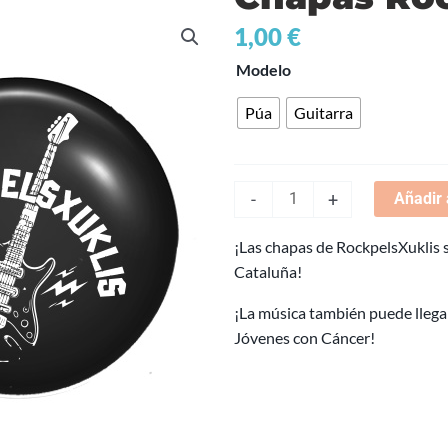
1,00
€
Chapas
Modelo
RockpelsXuklis
Púa
Guitarra
cantidad
Añadir 
-
+
¡Las chapas de RockpelsXuklis s
Cataluña!
¡La música también puede llegar
Jóvenes con Cáncer!