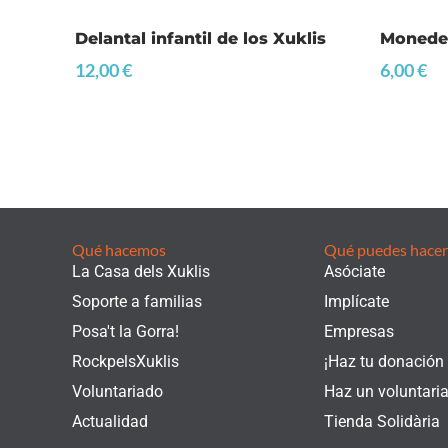
Delantal infantil de los Xuklis
Moneder
12,00
€
6,00
€
Qué hacemos
Qué puedes hacer
La Casa dels Xuklis
Asóciate
Soporte a familias
Implícate
Posa't la Gorra!
Empresas
RockpelsXuklis
¡Haz tu donación
Voluntariado
Haz un voluntari
Actualidad
Tienda Solidària