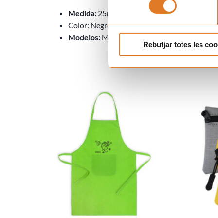
Medida:
25mm
Color: Negro
Modelos:
Modelo Púa y modelo Guitarra
Rebutjar totes les coo