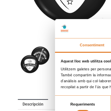
Consentiment
Aquest lloc web utilitza coo
Utilitzem galetes per personali
També compartim la informació
d'anàlisis amb qui col·labore
recopilat a partir de l'ús que
Selecció
Descripción
Información adicional
Requeriments
de
consentiment