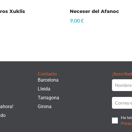
os Xuklis
Neceser del Afanoc
9,00
€
Contacto
¡Suscríbet
Barcelona
Lleida
Tarragona
 ahora!
Girona
ado
He leí
Priva