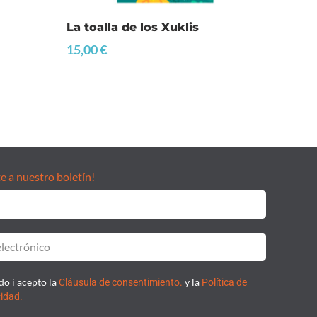
La toalla de los Xuklis
15,00
€
e a nuestro boletín!
do i acepto la
y la
Cláusula de consentimiento.
Política de
cidad.