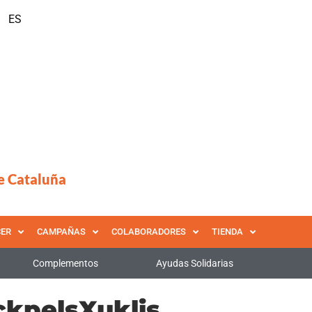
ES
e Cataluña
CER
CAMPAÑAS
COLABORADORES
TIENDA
Complementos
Ayudas Solidarias
kpelsXuklis