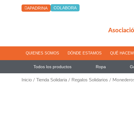
Ir
COLABORA
APADRINA
al
contenido
Asociació
QUIENES SOMOS
DÓNDE ESTAMOS
QUÉ HACE
Todos los productos
Ropa
Go
Inicio
Tienda Solidaria
Regalos Solidarios
/
/
/ Monederos