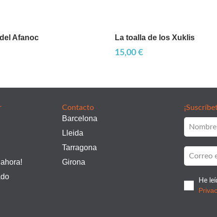
del Afanoc
La toalla de los Xuklis
15,00
€
r
Contacto
¡Suscríbe
Barcelona
Lleida
Tarragona
 ahora!
Girona
ado
He leí
Priva