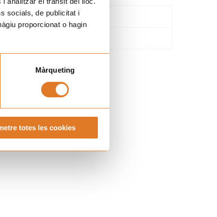
 analitzar el trànsit del lloc.
socials, de publicitat i
hàgiu proporcionat o hagin
Màrqueting
etre totes les cookies