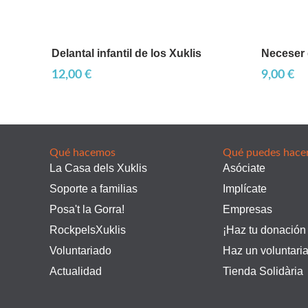
Delantal infantil de los Xuklis
Neceser 
12,00
€
9,00
€
Qué hacemos
Qué puedes hace
La Casa dels Xuklis
Asóciate
Soporte a familias
Implícate
Posa't la Gorra!
Empresas
RockpelsXuklis
¡Haz tu donación
Voluntariado
Haz un voluntari
Actualidad
Tienda Solidària