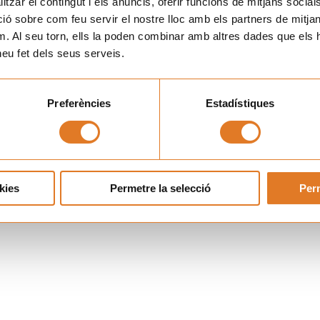
tzar el contingut i els anuncis, oferir funcions de mitjans socials i
 sobre com feu servir el nostre lloc amb els partners de mitjans 
m. Al seu torn, ells la poden combinar amb altres dades que els 
 heu fet dels seus serveis.
Preferències
Estadístiques
kies
Permetre la selecció
Perm