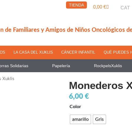
TIENDA
Carrito
0,00
€
CAT
n de Familiares y Amigos de Niños Oncológicos d
MOS
LA CASA DEL XUKLIS
CÁNCER INFANTIL
QUÉ PUEDES 
rras Solidarias
Papelería
RockpelsXuklis
 Xuklis
Monederos X
6,00
€
Monederos
Color
Xuklis
amarillo
Gris
cantidad