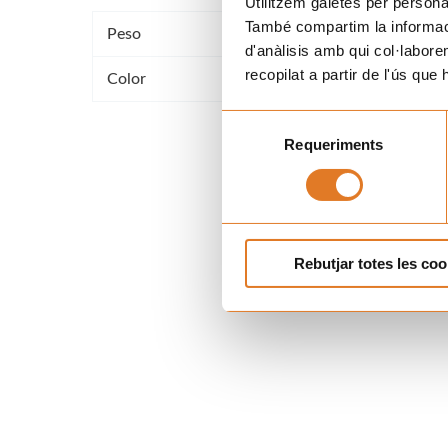
Utilitzem galetes per personali
També compartim la informació
Peso
0,010 kg
d'anàlisis amb qui col·labore
recopilat a partir de l'ús que
Color
amarillo, Gris
Selecció
Requeriments
de
consentiment
Rebutjar totes les coo