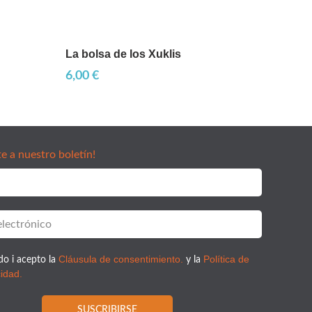
La bolsa de los Xuklis
6,00
€
te a nuestro boletín!
Cláusula de consentimiento.
Política de
do i acepto la
y la
cidad.
SUSCRIBIRSE