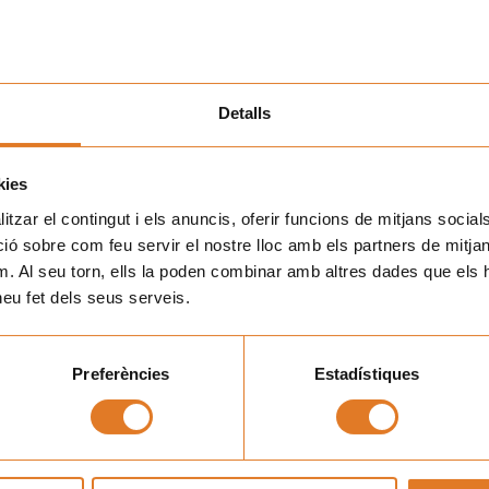
lemáticas, o sencillamente, hacernos sonreír. Cuando
e relativiza más. Ya sea ir al teatro, montar a caballo, o
an por la misma situación, se generan vínculos y
Detalls
 mochila se alivie.
 una prioridad por este hecho.
kies
tzar el contingut i els anuncis, oferir funcions de mitjans socials i
o no lo permite, se las hacemos llegar. Esto explica que en
 sobre com feu servir el nostre lloc amb els partners de mitjans 
ámara, presentaciones de libros, actuaciones como las
m. Al seu torn, ells la poden combinar amb altres dades que els 
ants.
 heu fet dels seus serveis.
poderamiento femenino.
Preferències
Estadístiques
«
La mamá de los árboles»
 Barcelona, ​​a ver la obra
una de sus miembros, Nona, viene a menudo a La Casa de