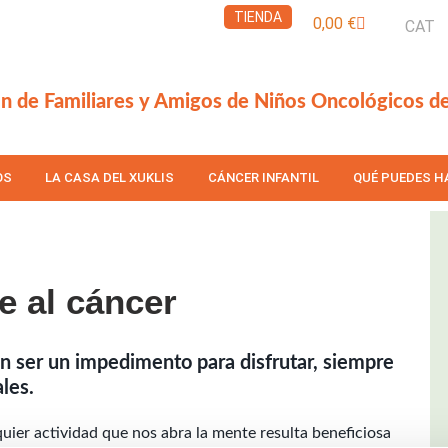
TIENDA
Carrito
0,00
€
CAT
n de Familiares y Amigos de Niños Oncológicos d
OS
LA CASA DEL XUKLIS
CÁNCER INFANTIL
QUÉ PUEDES H
e al cáncer
 ser un impedimento para disfrutar, siempre
ales.
uier actividad que nos abra la mente resulta beneficiosa