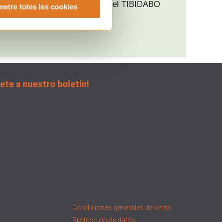
Gorra!” en el TIBIDABO
etre totes les cookies
Barcelona
iente
ete a nuestro boletín!
Condiciones generales de venta
Protección de datos