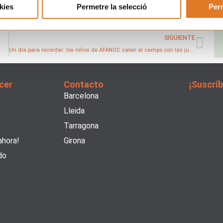
dieron conocer personalmente a Nona y pudieron tocar las
kies
Permetre la selecció
Perm
Sigu
SIGUIENTE
Un día para recordar: los niños de AFANOC salen al campo con las jugadoras del FC Barcelona
cer
Contacto
¡Suscríb
Barcelona
Lleida
Tarragona
ahora!
Girona
do