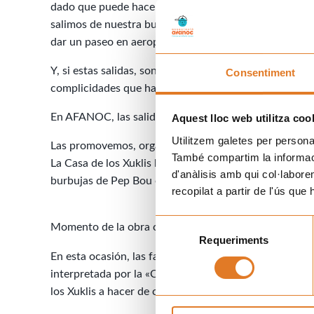
dado que puede hacernos reflexionar sobre otras prob
salimos de nuestra burbuja y nuestros problemas, todo s
dar un paseo en aeroplano.
Y, si estas salidas, son con personas afines o que pas
Consentiment
complicidades que hace que no nos sintamos solos y la
En AFANOC, las salidas con familias han sido siempre
Aquest lloc web utilitza coo
Utilitzem galetes per personali
Las promovemos, organizamos y, si la situación del niñ
També compartim la informació
La Casa de los Xuklis hayamos tenido conciertos de c
d'anàlisis amb qui col·labore
burbujas de Pep Bou o, incluso, visitas de los Comedi
recopilat a partir de l'ús que
Selecció
Momento de la obra con mensaje ecologista y de em
Requeriments
de
consentiment
En esta ocasión, las familias han ido al
Teatro Gaudí
de
interpretada por la «Cia Hazlo como quieras» donde 
los Xuklis a hacer de cuentacuentos.