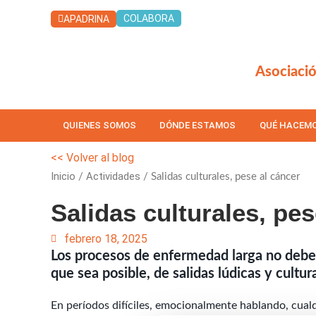
Ir
COLABORA
APADRINA
al
contenido
Asociació
QUIENES SOMOS
DÓNDE ESTAMOS
QUÉ HACEM
<< Volver al blog
Inicio
Actividades
/
/ Salidas culturales, pese al cáncer
Salidas culturales, pes
febrero 18, 2025
Los procesos de enfermedad larga no deben
que sea posible, de salidas lúdicas y cultur
En períodos difíciles, emocionalmente hablando, cualq