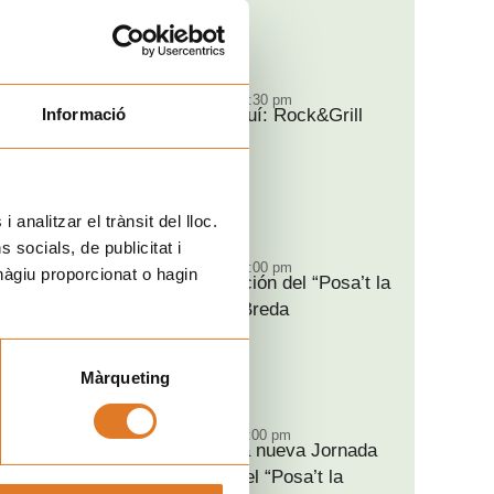
DOM
07:00 pm - 10:30 pm
Informació
Ya está aquí: Rock&Grill
30
2026
AGO
Barcelona
 analitzar el trànsit del lloc.
socials, de publicitat i
SÁB
09:30 am - 02:00 pm
hàgiu proporcionat o hagin
Nueva edición del “Posa’t la
05
Gorra!” a Breda
SEP
Breda
Màrqueting
DOM
11:00 am - 06:00 pm
Vuelve una nueva Jornada
06
solidaria del “Posa’t la
SEP