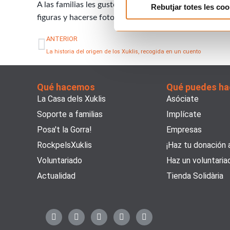
A las familias les gustó mucho la obra y, al final, pu
Rebutjar totes les coo
figuras y hacerse fotos en el escenario.
Ant
ANTERIOR
La historia del origen de los Xuklis, recogida en un cuento
Qué hacemos
Qué puedes ha
La Casa dels Xuklis
Asóciate
Soporte a familias
Implícate
Posa't la Gorra!
Empresas
RockpelsXuklis
¡Haz tu donación 
Voluntariado
Haz un voluntaria
Actualidad
Tienda Solidària
F
X
I
Y
L
a
-
n
o
i
c
t
s
u
n