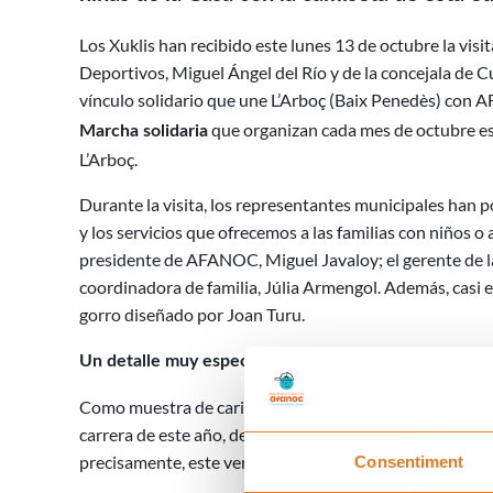
Los Xuklis han recibido este lunes 13 de octubre la visit
Deportivos, Miguel Ángel del Río y de la concejala de 
vínculo solidario que une L’Arboç (Baix Penedès) con 
que organizan cada mes de octubre es
Marcha solidaria
L’Arboç.
Durante la visita, los representantes municipales han p
y los servicios que ofrecemos a las familias con niños
presidente de AFANOC, Miguel Javaloy; el gerente de la 
coordinadora de familia, Júlia Armengol. Además, casi en
gorro diseñado por Joan Turu.
Un detalle muy especial
Como muestra de cariño, el Ayuntamiento de L’Arboç ha 
carrera de este año, decoradas con el elemento icónico d
precisamente, este verano ha reabierto sus puertas.
Consentiment