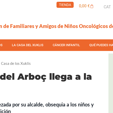
TIENDA
Carrito
0,00
€
CAT
n de Familiares y Amigos de Niños Oncológicos d
OS
LA CASA DEL XUKLIS
CÁNCER INFANTIL
QUÉ PUEDES H
a Casa de los Xuklis
 del Arboç llega a la
zada por su alcalde, obsequia a los niños y
ición