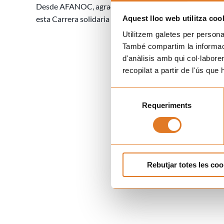
Desde AFANOC, agradecemos la implicación y el apoyo
Aquest lloc web utilitza coo
esta Carrera solidaria nos ayudan a seguir acompañando 
Utilitzem galetes per personali
També compartim la informació
d'anàlisis amb qui col·labore
recopilat a partir de l'ús que
Selecció
Requeriments
de
consentiment
Rebutjar totes les coo