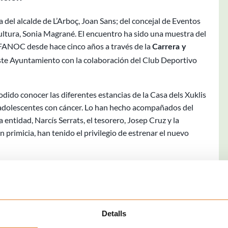
a del alcalde de L’Arboç, Joan Sans; del concejal de Eventos
Cultura, Sonia Magrané. El encuentro ha sido una muestra del
AFANOC desde hace cinco años a través de la
Carrera y
te Ayuntamiento con la colaboración del Club Deportivo
odido conocer las diferentes estancias de la Casa dels Xuklis
 o adolescentes con cáncer. Lo han hecho acompañados del
entidad, Narcís Serrats, el tesorero, Josep Cruz y la
 primicia, han tenido el privilegio de estrenar el nuevo
obsequiado a los niños de la Casa con las camisetas de la
e la Giralda de l’Arboç, símbolo del municipio que,
Detalls