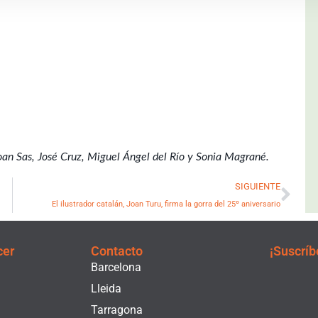
Joan Sas, José Cruz, Miguel Ángel del Río y Sonia Magrané.
Sig
SIGUIENTE
El ilustrador catalán, Joan Turu, firma la gorra del 25º aniversario
cer
Contacto
¡Suscríb
Barcelona
Lleida
Tarragona