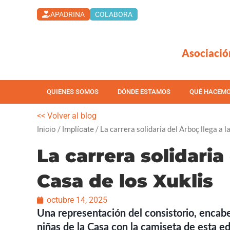
Ir
APADRINA
COLABORA
al
contenido
Asociació
QUIENES SOMOS
DÓNDE ESTAMOS
QUÉ HACEM
<< Volver al blog
/
/ La carrera solidaria del Arboç llega a l
Inicio
Implícate
La carrera solidaria
Casa de los Xuklis
octubre 14, 2025
Una representación del consistorio, encabe
niñas de la Casa con la camiseta de esta ed