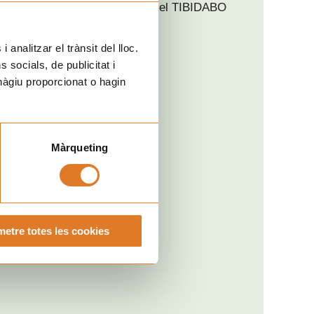
Gorra!” en el TIBIDABO
Barcelona
 analitzar el trànsit del lloc.
socials, de publicitat i
hàgiu proporcionat o hagin
Màrqueting
etre totes les cookies