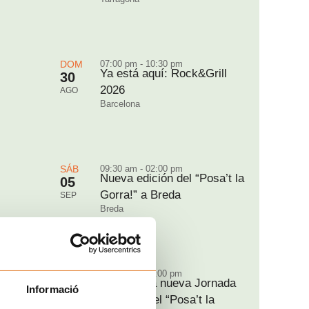
DOM
07:00 pm - 10:30 pm
Ya está aquí: Rock&Grill
30
2026
AGO
Barcelona
SÁB
09:30 am - 02:00 pm
Nueva edición del “Posa’t la
05
Gorra!” a Breda
SEP
Breda
DOM
11:00 am - 06:00 pm
Vuelve una nueva Jornada
06
Informació
solidaria del “Posa’t la
SEP