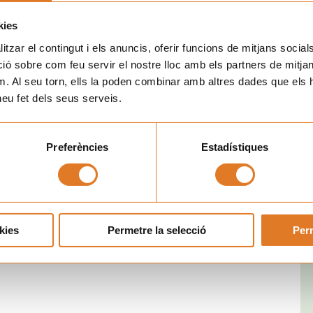
 continuado del Ayuntamiento de l’Arboç. Acciones como
kies
a las familias.
tzar el contingut i els anuncis, oferir funcions de mitjans socials i
 sobre com feu servir el nostre lloc amb els partners de mitjans 
m. Al seu torn, ells la poden combinar amb altres dades que els 
 heu fet dels seus serveis.
Preferències
Estadístiques
kies
Permetre la selecció
Perm