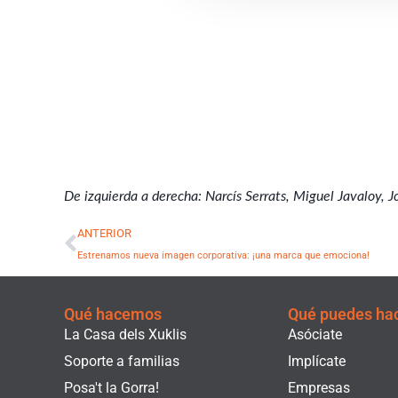
De izquierda a derecha: Narcís Serrats, Miguel Javaloy, 
Ant
ANTERIOR
Estrenamos nueva imagen corporativa: ¡una marca que emociona!
Qué hacemos
Qué puedes ha
La Casa dels Xuklis
Asóciate
Soporte a familias
Implícate
Posa't la Gorra!
Empresas