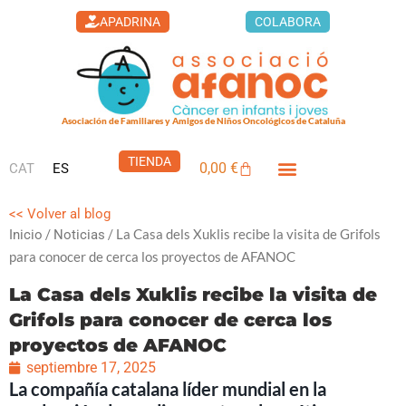
Ir
APADRINA
COLABORA
al
contenido
Asociación de Familiares y Amigos de Niños Oncológicos de Cataluña
TIENDA
0,00
€
CAT
ES
Carrito
<< Volver al blog
/
/ La Casa dels Xuklis recibe la visita de Grifols
Inicio
Noticias
para conocer de cerca los proyectos de AFANOC
La Casa dels Xuklis recibe la visita de
Grifols para conocer de cerca los
proyectos de AFANOC
septiembre 17, 2025
La compañía catalana líder mundial en la