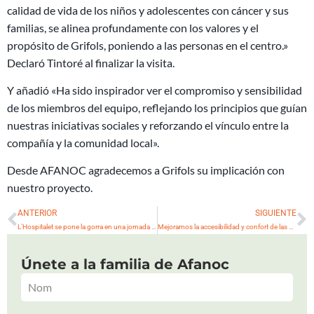
calidad de vida de los niños y adolescentes con cáncer y sus
familias, se alinea profundamente con los valores y el
propósito de Grifols, poniendo a las personas en el centro.»
Declaró Tintoré al finalizar la visita.
Y añadió «Ha sido inspirador ver el compromiso y sensibilidad
de los miembros del equipo, reflejando los principios que guían
nuestras iniciativas sociales y reforzando el vínculo entre la
compañía y la comunidad local».
Desde AFANOC agradecemos a Grifols su implicación con
nuestro proyecto.
Ant
S
ANTERIOR
SIGUIENTE
L’Hospitalet se pone la gorra en una jornada familiar cargada de simbolismo
Mejoramos la accesibilidad y confort de las duchas de la Casa dels Xuklis
Únete a la familia de Afanoc