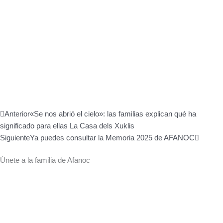
Ant
Siguien
Anterior
«Se nos abrió el cielo»: las familias explican qué ha
significado para ellas La Casa dels Xuklis
Siguiente
Ya puedes consultar la Memoria 2025 de AFANOC
Únete a la familia de Afanoc