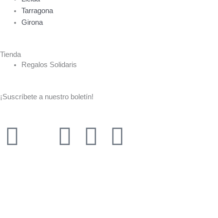
Tarragona
Girona
Tienda
Regalos Solidaris
¡Suscríbete a nuestro boletín!
F
X
I
Y
L
a
-
n
o
i
c
t
s
u
n
e
w
t
t
k