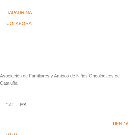
Ir
al
APADRINA
contenido
COLABORA
Asociación de Familiares y Amigos de Niños Oncológicos de
Cataluña
CAT
ES
TIENDA
Carrito
0,00
€