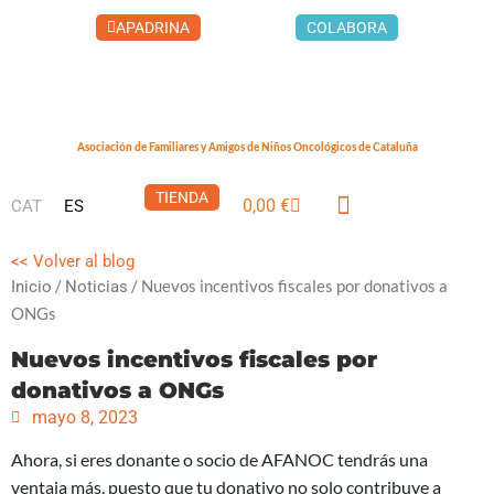
Ir
COLABORA
APADRINA
al
contenido
Asociación de Familiares y Amigos de Niños Oncológicos de Cataluña
TIENDA
0,00
€
CAT
ES
Carrito
LA CASA DEL XUKLIS
CÁNCER INFANTIL
QUÉ PUEDES HACER
<< Volver al blog
/
/ Nuevos incentivos fiscales por donativos a
Inicio
Noticias
ONGs
Nuevos incentivos fiscales por
donativos a ONGs
mayo 8, 2023
Ahora, si eres donante o socio de AFANOC tendrás una
ventaja más, puesto que tu donativo no solo contribuye a