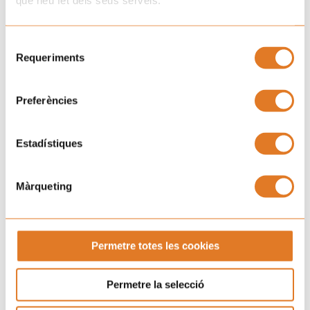
que heu fet dels seus serveis.
Selecció
Requeriments
de
consentiment
Preferències
Estadístiques
Màrqueting
Próximos eventos
MAR
09:00 pm - 11:00 pm
“Sube, aquí arriba y baila”
18
por Sant Magí
AGO
Permetre totes les cookies
Tarragona
Permetre la selecció