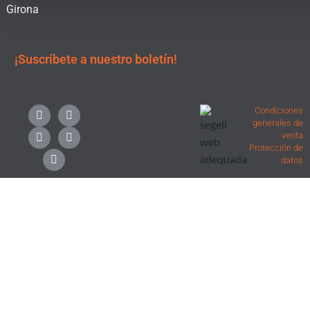
Girona
¡Suscríbete a nuestro boletín!
F
I
L
X
Y
Condiciones
a
n
i
-
o
generales de
c
s
n
t
u
venta
e
t
k
w
t
Protección de
b
a
e
i
u
datos
o
g
d
t
b
o
r
i
t
e
k
a
n
e
m
r