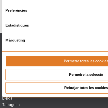
consentiment
Preferències
Estadístiques
Qué hacemos
Qué puedes hacer
Màrqueting
La Casa dels Xuklis
Asóciate
Soporte a familias
Implícate
Posa't la Gorra!
Empresas
Permetre totes les cookie
RockpelsXuklis
¡Haz tu donación ahora!
Voluntariado
Haz un voluntariado
Permetre la selecció
Actualidad
Tienda Solidària
Contacto
Rebutjar totes les cookies
Tienda
Barcelona
Regalos Solidaris
Lleida
Tarragona