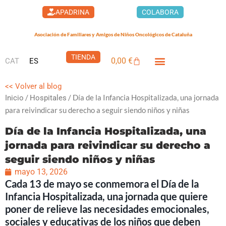
Ir
APADRINA
COLABORA
al
contenido
Asociación de Familiares y Amigos de Niños Oncológicos de Cataluña
TIENDA
0,00
€
CAT
ES
Carrito
LA CASA DEL XUKLIS
CÁNCER INFANTIL
QUÉ PUEDES HACER
<< Volver al blog
/
/ Día de la Infancia Hospitalizada, una jornada
Inicio
Hospitales
para reivindicar su derecho a seguir siendo niños y niñas
Día de la Infancia Hospitalizada, una
jornada para reivindicar su derecho a
seguir siendo niños y niñas
mayo 13, 2026
Cada 13 de mayo se conmemora el Día de la
Infancia Hospitalizada, una jornada que quiere
poner de relieve las necesidades emocionales,
sociales y educativas de los niños que deben