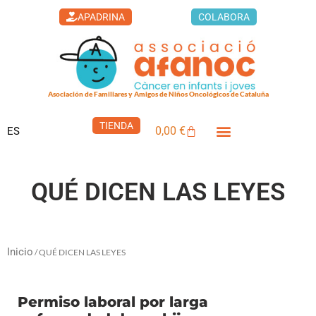
Ir
APADRINA
COLABORA
al
contenido
Asociación de Familiares y Amigos de Niños Oncológicos de Cataluña
TIENDA
0,00
€
ES
Carrito
LA CASA DEL XUKLIS
CÁNCER INFANTIL
QUÉ PUEDES HACER
QUÉ DICEN LAS LEYES
Inicio
/ QUÉ DICEN LAS LEYES
Permiso laboral por larga