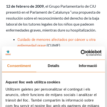
12 de febrero de 2009,
el Grupo Parlamentario de CiU
presentó en el Parlament de Catalunya “una propuesta de
resolución sobre el reconocimiento del derecho de la baja
laboral de los tutores legales de los niños que padecen
enfermedades graves, mientras dure su hospitalización.
Cuidado de menores afectados por cáncer u otra
(CUME)
enfermedad grave
Social
Consentiment
Detalls
Informació
A continuación le ofrecemos la posibilidad de consultar
documentación relacionada con la discapacidad y
disminución.
Aquest lloc web utilitza cookies
Utilitzem galetes per personalitzar el contingut i els
Reconocimiento y revisión del grado de
anuncis, oferir funcions de mitjans socials i analitzar el
discapacidad
trànsit del lloc. També compartim la informació sobre
Ley de Dependencia
com feu servir el nostre lloc amb els partners de mitjans