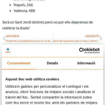
Napols, 166
València, 488
Serà un Sant Jordi distinto però no por ello dejaremos de
celebrar la diada!
Ant
S
ANTERIOR
SIGUIENTE
El deporte y la solidaridad se unen por el cáncer infantil
Libros de superación para un Sant Jordi en tiempos de pandemia
Únete a la familia de Afanoc
Consentiment
Detalls
Informació
Aquest lloc web utilitza cookies
Utilitzem galetes per personalitzar el contingut i els
anuncis, oferir funcions de mitjans socials i analitzar el
trànsit del lloc. També compartim la informació sobre
com feu servir el nostre lloc amb els partners de mitjans