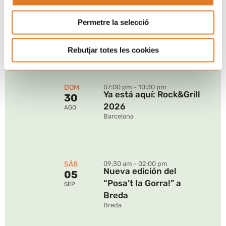
MAR
09:00 pm - 11:00 pm
“Sube, aquí arriba y
18
Permetre la selecció
baila” por Sant Magí
AGO
Tarragona
Rebutjar totes les cookies
DOM
07:00 pm - 10:30 pm
Ya está aquí: Rock&Grill
30
2026
AGO
Barcelona
SÁB
09:30 am - 02:00 pm
Nueva edición del
05
“Posa’t la Gorra!” a
SEP
Breda
Breda