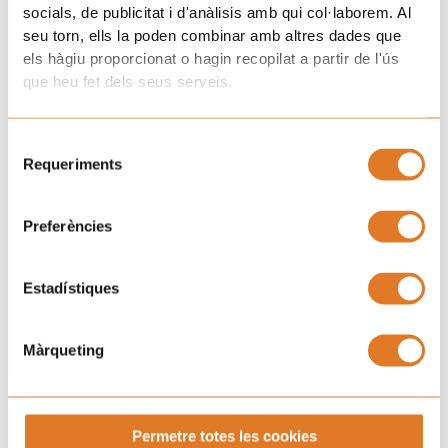
socials, de publicitat i d'anàlisis amb qui col·laborem. Al
seu torn, ells la poden combinar amb altres dades que
els hàgiu proporcionat o hagin recopilat a partir de l'ús
que heu fet dels seus serveis.
Selecció
Requeriments
de
consentiment
Preferències
Estadístiques
Màrqueting
Permetre totes les cookies
Próximos eventos