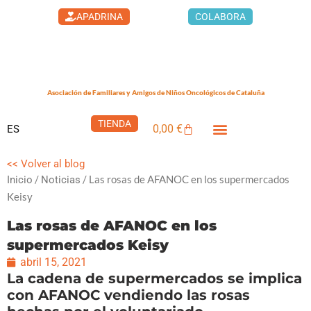
Ir
APADRINA
COLABORA
al
contenido
Asociación de Familiares y Amigos de Niños Oncológicos de Cataluña
TIENDA
0,00
€
ES
Carrito
LA CASA DEL XUKLIS
CÁNCER INFANTIL
QUÉ PUEDES HACER
<< Volver al blog
/
/ Las rosas de AFANOC en los supermercados
Inicio
Noticias
Keisy
Las rosas de AFANOC en los
supermercados Keisy
abril 15, 2021
La cadena de supermercados se implica
con AFANOC vendiendo las rosas