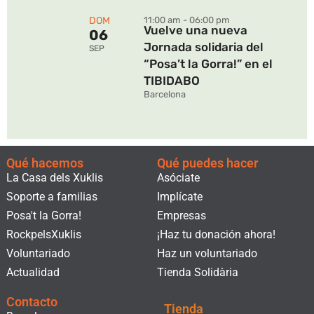
DOM
11:00 am - 06:00 pm
Vuelve una nueva
06
Jornada solidaria del
SEP
“Posa’t la Gorra!” en el
TIBIDABO
Barcelona
Qué hacemos
Qué puedes hacer
La Casa dels Xuklis
Asóciate
Soporte a familias
Implícate
Posa't la Gorra!
Empresas
RockpelsXuklis
¡Haz tu donación ahora!
Voluntariado
Haz un voluntariado
Actualidad
Tienda Solidària
Contacto
Tienda