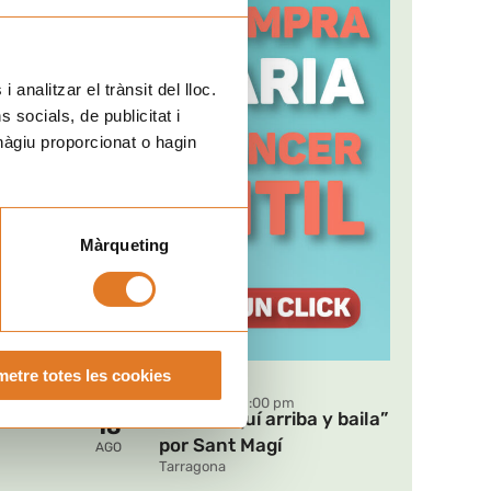
 analitzar el trànsit del lloc.
uiente
socials, de publicitat i
hàgiu proporcionat o hagin
Màrqueting
Próximos eventos
etre totes les cookies
MAR
09:00 pm - 11:00 pm
“Sube, aquí arriba y baila”
18
por Sant Magí
AGO
Tarragona