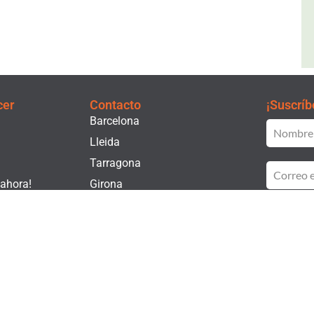
cer
Contacto
¡Suscríb
Barcelona
Lleida
Tarragona
 ahora!
Girona
ado
He leí
Priva