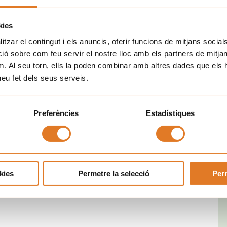
a ayudar a todos estos niños y niñas que viven una realidad
kies
tzar el contingut i els anuncis, oferir funcions de mitjans socials i
Sig
 sobre com feu servir el nostre lloc amb els partners de mitjans 
SIGUIENTE
m. Al seu torn, ells la poden combinar amb altres dades que els 
Festival Solidario de Música Country por el càncer infantil
 heu fet dels seus serveis.
Preferències
Estadístiques
kies
Permetre la selecció
Perm