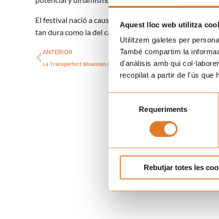
El festival nació a causa de las ganas y la voluntad par
Aquest lloc web utilitza coo
tan dura como la del cáncer.
Utilitzem galetes per personali
Ant
També compartim la informació
ANTERIOR
d'anàlisis amb qui col·labore
La Transperfect Mountain Challenge de este año durará un mes y medio
recopilat a partir de l'ús que
Selecció
Requeriments
de
consentiment
Rebutjar totes les coo