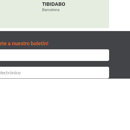
TIBIDABO
Barcelona
ete a nuestro boletín!
do i acepto la
y la
Cláusula de consentimiento.
Política de
cidad.
SUSCRIBIRSE