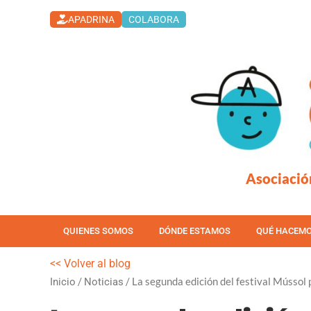
Ir
APADRINA
COLABORA
al
contenido
Asociació
QUIENES SOMOS
DÓNDE ESTAMOS
QUÉ HACEM
<< Volver al blog
/
/ La segunda edición del festival Mússol 
Inicio
Noticias