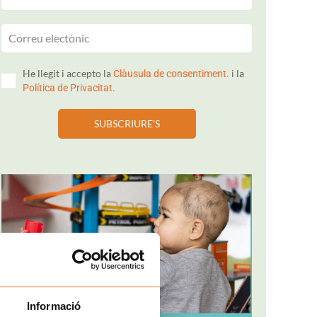
He llegit i accepto la
i la
Clàusula de consentiment.
Política de Privacitat.
SUBSCRIURE'S
Informació