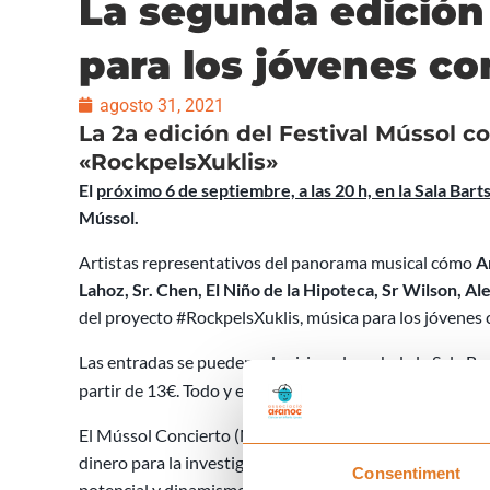
La segunda edición 
para los jóvenes co
agosto 31, 2021
La 2a edición del Festival Mússol 
«RockpelsXuklis»
El
próximo 6 de septiembre, a las 20 h, en la Sala Bar
Mússol.
Artistas representativos del panorama musical cómo
A
Lahoz, Sr. Chen, El Niño de la Hipoteca, Sr Wilson, Al
del proyecto #RockpelsXuklis, música para los jóvenes 
Las entradas se pueden adquirir en la web de la Sala Bart
partir de 13€. Todo y el buen ritmo de venta, todavía q
El Mússol Concierto (Mússol es la unión de las palabras
dinero para la investigación del cáncer infantil. Una in
Consentiment
potencial y dinamismo, encabezados por
Arnau Grabol