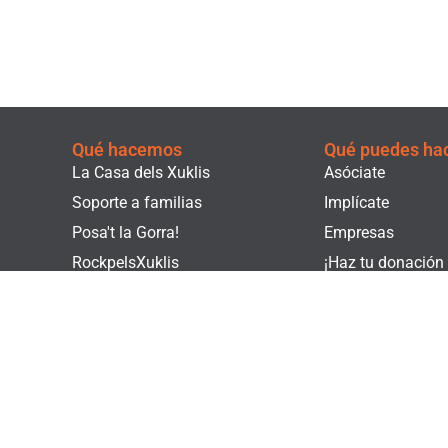
Qué hacemos
Qué puedes ha
La Casa dels Xuklis
Asóciate
Soporte a familias
Implícate
Posa't la Gorra!
Empresas
RockpelsXuklis
¡Haz tu donación
Voluntariado
Haz un voluntari
Actualidad
Tienda Solidària