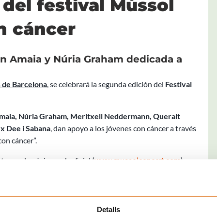
del festival Mússol
n cáncer
con Amaia y Núria Graham dedicada a
ts de Barcelona
,
se celebrará la segunda edición del
Festival
maia, Núria Graham, Meritxell Neddermann, Queralt
ex Dee i Sabana
, dan apoyo a los jóvenes con cáncer a través
con cáncer”.
s o en la página web oficial (
) a
www.mussolconcert.com
uedan entradas disponibles.
 música y solidaria) es un festival benéfico que recauda
iciativa impulsada inicialmente por gente joven con un gran
Detalls
osa
de 19 años .