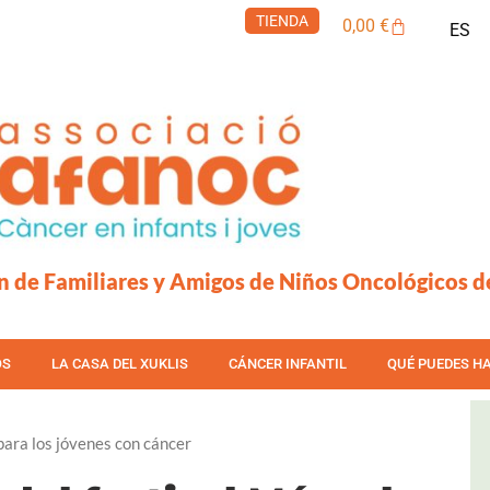
TIENDA
Carrito
0,00
€
ES
n de Familiares y Amigos de Niños Oncológicos d
OS
LA CASA DEL XUKLIS
CÁNCER INFANTIL
QUÉ PUEDES H
para los jóvenes con cáncer