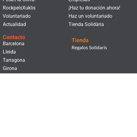
RockpelsXuklis
¡Haz tu donación ahora!
Voluntariado
Haz un voluntariado
Actualidad
Tienda Solidària
Contacto
Tienda
Barcelona
Regalos Solidaris
Lleida
Tarragona
Girona
¡Suscríbete a nuestro boletín!
He leído i acepto la
Cláusula de consentimiento.
y la