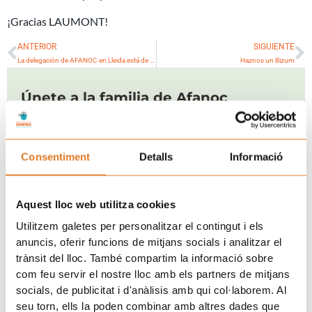
¡Gracias LAUMONT!
Ant
S
ANTERIOR
SIGUIENTE
La delegación de AFANOC en Lleida está de celebración
Haznos un Bizum
Únete a la familia de Afanoc
Consentiment
Detalls
Informació
He llegit i accepto la
Clàusula de consentiment.
i la
Aquest lloc web utilitza cookies
Política de Privacitat.
Utilitzem galetes per personalitzar el contingut i els
anuncis, oferir funcions de mitjans socials i analitzar el
SUBSCRIURE'S
trànsit del lloc. També compartim la informació sobre
com feu servir el nostre lloc amb els partners de mitjans
socials, de publicitat i d'anàlisis amb qui col·laborem. Al
seu torn, ells la poden combinar amb altres dades que