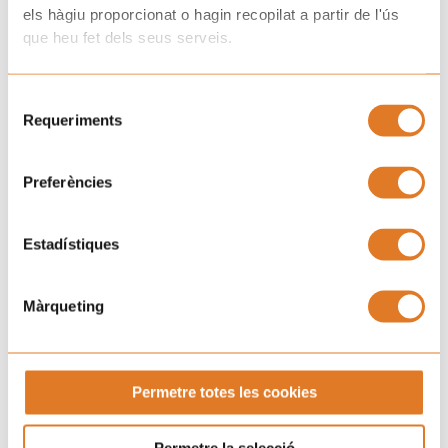
els hàgiu proporcionat o hagin recopilat a partir de l'ús
que heu fet dels seus serveis.
Selecció
Requeriments
de
consentiment
Preferències
Estadístiques
Màrqueting
Permetre totes les cookies
Permetre la selecció