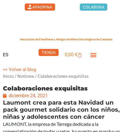
Ir
APADRINA
COLABORA
al
contenido
Asociación de Familiares y Amigos de Niños Oncológicos de Cataluña
TIENDA
0,00
€
ES
Carrito
LA CASA DEL XUKLIS
CÁNCER INFANTIL
QUÉ PUEDES HACER
<< Volver al blog
/
/ Colaboraciones exquisitas
Inicio
Notícies
Colaboraciones exquisitas
diciembre 24, 2021
Laumont crea para esta Navidad un
pack gourmet solidario con los niños,
niñas y adolescentes con cáncer
LAUMONT, la empresa de Tàrrega dedicada a la
comercialización de trufas y setas, ha puesto en marcha un