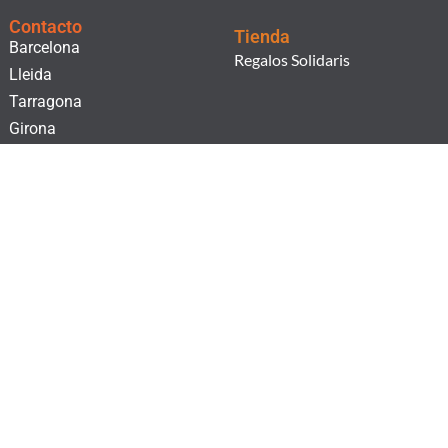
Contacto
Tienda
Barcelona
Regalos Solidaris
Lleida
Tarragona
Girona
¡Suscríbete a nuestro boletín!
He leído i acepto la
Cláusula de consentimiento.
y la
Política de Privacidad.
SUSCRIBIRSE