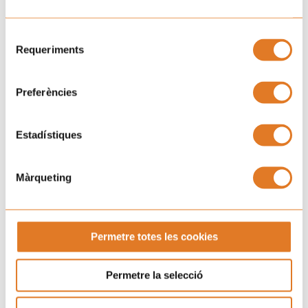
Únete a la familia de Afanoc
Selecció
Requeriments
de
consentiment
Preferències
He llegit i accepto la
Clàusula de consentiment.
i la
Estadístiques
Política de Privacitat.
SUBSCRIURE'S
Màrqueting
Permetre totes les cookies
Permetre la selecció