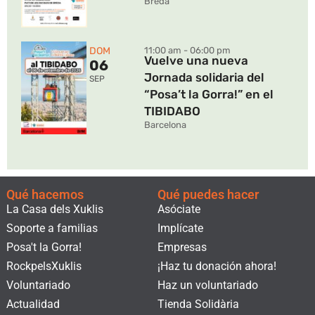
Breda
DOM
11:00 am - 06:00 pm
Vuelve una nueva
06
Jornada solidaria del
SEP
“Posa’t la Gorra!” en el
TIBIDABO
Barcelona
Qué hacemos
Qué puedes hacer
La Casa dels Xuklis
Asóciate
Soporte a familias
Implícate
Posa't la Gorra!
Empresas
RockpelsXuklis
¡Haz tu donación ahora!
Voluntariado
Haz un voluntariado
Actualidad
Tienda Solidària