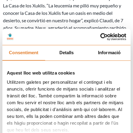
La Casa de los Xuklis. “La leucemia me pilló muy pequeño y
conocer la Casa de los Xuklis fue un oasis en medio del
desierto, se convirtió en nuestro hogar”, explicó Claudi, de 7
años. Su madre, Neus, agradeció el acompañamiento recibido
por AFANOC durante la enfermedad: “Ellos no pueden curar,
pero hacen que el proceso sea mucho más llano, nos cuidan,
nos ayudan…”. Y, al mismo tiempo, pidió más recursos para la
Consentiment
Detalls
Informació
investigación y para las asociaciones que, como AFANOC,
alivian el peso de la enfermedad.
Aquest lloc web utilitza cookies
La participación en la fiesta del “Posa’t la Gorra!” en Breda
Utilitzem galetes per personalitzar el contingut i els
contribuirá a la apertura de la nueva sede de AFANOC en
anuncis, oferir funcions de mitjans socials i analitzar el
Girona que atenderá y acompañará a las familias con un niño o
trànsit del lloc. També compartim la informació sobre
adolescente con cáncer del territorio, una vez regresen a casa.
com feu servir el nostre lloc amb els partners de mitjans
socials, de publicitat i d'anàlisis amb qui col·laborem. Al
GALERIA FOTOGRÁFICA DE LA FIESTA
seu torn, ells la poden combinar amb altres dades que
Ant
S
els hàgiu proporcionat o hagin recopilat a partir de l'ús
ANTERIOR
SIGUIENTE
que heu fet dels seus serveis.
Cáncer infantil: «No me cuentes historias»
El reto Ivars-Múnic recauda 5.230 euros para AFANOC