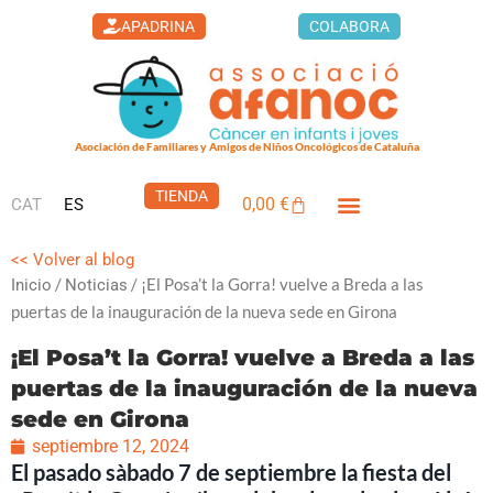
Ir
APADRINA
COLABORA
al
contenido
Asociación de Familiares y Amigos de Niños Oncológicos de Cataluña
TIENDA
0,00
€
CAT
ES
Carrito
<< Volver al blog
/
/ ¡El Posa’t la Gorra! vuelve a Breda a las
Inicio
Noticias
puertas de la inauguración de la nueva sede en Girona
¡El Posa’t la Gorra! vuelve a Breda a las
puertas de la inauguración de la nueva
sede en Girona
septiembre 12, 2024
El pasado sàbado 7 de septiembre la fiesta del