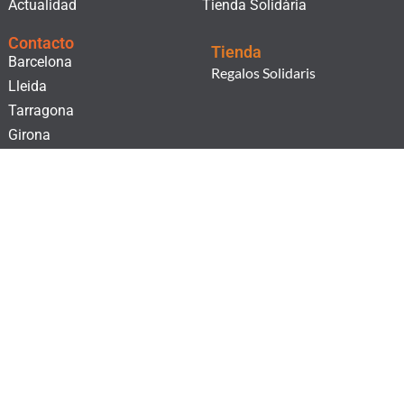
Actualidad
Tienda Solidària
Contacto
Tienda
Barcelona
Regalos Solidaris
Lleida
Tarragona
Girona
¡Suscríbete a nuestro boletín!
He leído i acepto la
Cláusula de consentimiento.
y la
Política de Privacidad.
SUSCRIBIRSE