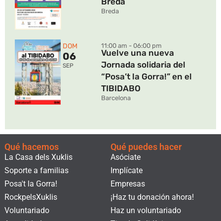
Breda
Breda
DOM
11:00 am - 06:00 pm
Vuelve una nueva
06
Jornada solidaria del
SEP
“Posa’t la Gorra!” en el
TIBIDABO
Barcelona
Qué hacemos
Qué puedes hacer
La Casa dels Xuklis
Asóciate
Soporte a familias
Implícate
Posa't la Gorra!
Empresas
RockpelsXuklis
¡Haz tu donación ahora!
Voluntariado
Haz un voluntariado