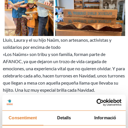
Lluís, Laura y el su hijo Naüm, son artesanos, activistas y
solidarios por encima de todo
«Los Naüms» son tribu y son familia, forman parte de
AFANOC, ya que dejaron un trozo de vida cargada de
emociones, una experiencia vital que no quieren olvidar. Y para
celebrarlo cada año, hacen turrones en Navidad, unos turrones
que llegan a mesa con aquella pequeña llama que llevaba su
hijito. Una luz muy especial brilla cada Navidad.
Que no falte en tu mesa, ni ahora, ¡ni nunca!
Los podréis encontrar en
,
nuestra tienda online
La Casa dels
y en la
en Olot.
Xuklis
pasteleria CACAU
Consentiment
Detalls
Informació
Ant
S
ANTERIOR
SIGUIENTE