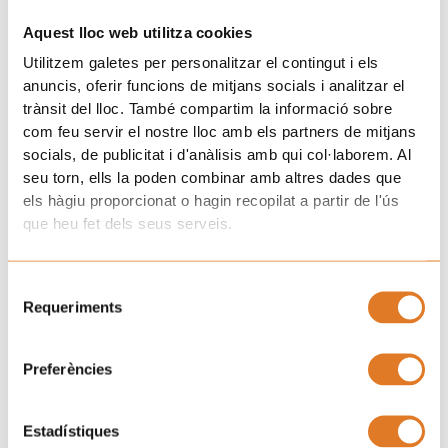
Tarragona empieza un nuevo grupo con adolescentes de 12 a 16 años
¡Gracias, Molins de Rei!
Aquest lloc web utilitza cookies
Únete a la familia de Afanoc
Utilitzem galetes per personalitzar el contingut i els
anuncis, oferir funcions de mitjans socials i analitzar el
trànsit del lloc. També compartim la informació sobre
com feu servir el nostre lloc amb els partners de mitjans
socials, de publicitat i d'anàlisis amb qui col·laborem. Al
seu torn, ells la poden combinar amb altres dades que
els hàgiu proporcionat o hagin recopilat a partir de l'ús
He llegit i accepto la
Clàusula de consentiment.
i la
que heu fet dels seus serveis.
Política de Privacitat.
SUBSCRIURE'S
Selecció
Requeriments
de
consentiment
Preferències
Estadístiques