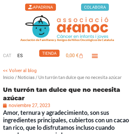
Ir
APADRINA
COLABORA
al
contenido
Asociación de Familiares y Amigos de Niños Oncológicos de Cataluña
TIENDA
0,00
€
CAT
ES
Carrito
<< Volver al blog
/
/ Un turrón tan dulce que no necesita azúcar
Inicio
Noticias
Un turrón tan dulce que no necesita
azúcar
noviembre 27, 2023
Amor, ternura y agradecimiento, son sus
ingredientes principales, cubiertos con un cacao
tan rico, que lo disfrutamos incluso cuando