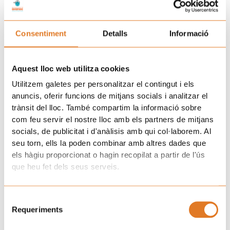
Una de las dudas que se abre ahora es saber cómo
implementarán las empresas esta normativa dentro del plazo
Consentiment
Detalls
Informació
de 6 meses que les da el Gobierno. Ahora habrá que estar
atentos en conocer cómo se incorpora en el texto el derecho al
olvido oncológico para las personas que
han cronificado la
Aquest lloc web utilitza cookies
enfermedad.
Utilitzem galetes per personalitzar el contingut i els
Ant
S
anuncis, oferir funcions de mitjans socials i analitzar el
ANTERIOR
SIGUIENTE
trànsit del lloc. També compartim la informació sobre
Vall de Hebrón pone en marcha una nueva consulta oncológica que cuenta con un trabajador social sanitario de AFANOC
El voluntariado a domicilio ayuda al niño/a a relacionarse fuera de su entorno familiar
com feu servir el nostre lloc amb els partners de mitjans
socials, de publicitat i d'anàlisis amb qui col·laborem. Al
Únete a la familia de Afanoc
seu torn, ells la poden combinar amb altres dades que
els hàgiu proporcionat o hagin recopilat a partir de l'ús
que heu fet dels seus serveis.
Selecció
Requeriments
de
consentiment