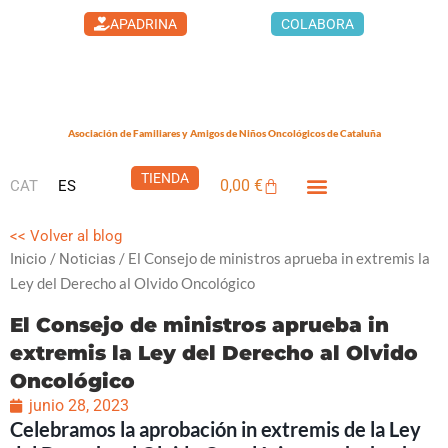
Ir
APADRINA
COLABORA
al
contenido
Asociación de Familiares y Amigos de Niños Oncológicos de Cataluña
TIENDA
0,00
€
CAT
ES
Carrito
LA CASA DEL XUKLIS
CÁNCER INFANTIL
QUÉ PUEDES HACER
<< Volver al blog
/
/ El Consejo de ministros aprueba in extremis la
Inicio
Noticias
Ley del Derecho al Olvido Oncológico
El Consejo de ministros aprueba in
extremis la Ley del Derecho al Olvido
Oncológico
junio 28, 2023
Celebramos la aprobación in extremis de la Ley