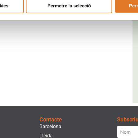
kies
Permetre la selecció
Perm
Contacte
Subscriu-
Barcelona
Lleida