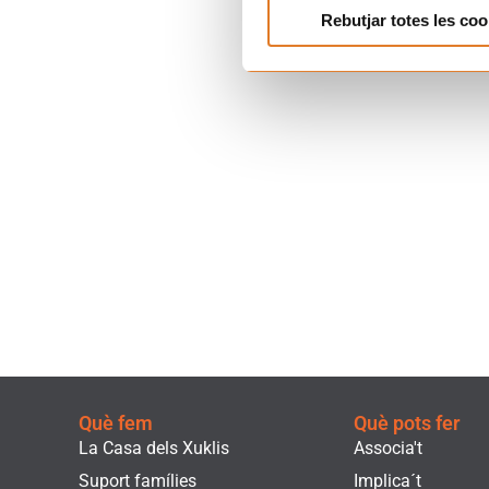
Rebutjar totes les coo
Què fem
Què pots fer
La Casa dels Xuklis
Associa't
Suport famílies
Implica´t