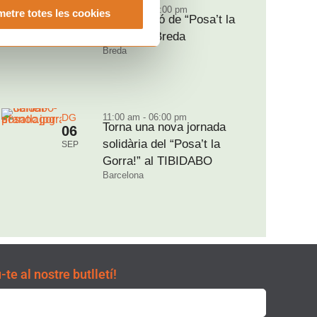
DS
09:30 am - 02:00 pm
etre totes les cookies
Nova edició de “Posa’t la
05
Gorra!” a Breda
SEP
Breda
DG
11:00 am - 06:00 pm
Torna una nova jornada
06
solidària del “Posa’t la
SEP
Gorra!” al TIBIDABO
Barcelona
te al nostre butlletí!