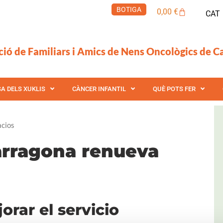
BOTIGA
Cistella
0,00
€
CAT
ció de Familiars i Amics de Nens Oncològics de C
SA DELS XUKLIS
CÀNCER INFANTIL
QUÈ POTS FER
acios
arragona renueva
orar el servicio