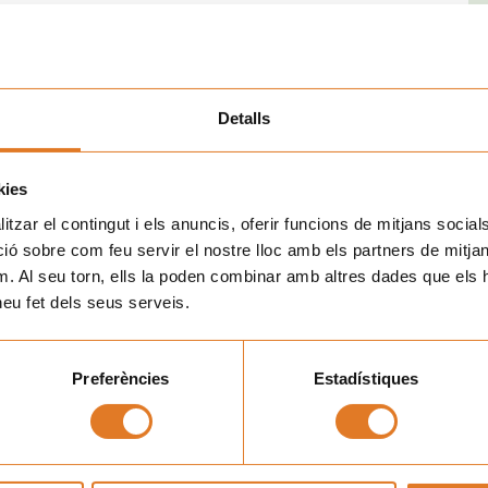
iliario para cubrir las nuevas necesidades de espacio y
buena manera de iniciar el año, ya que un entorno amable y
nuevos proyectos. La reforma ha sido subvencionada por la
Detalls
Nex
SEGÜENT
La Seu Vella es prepara per rebre un nou «Posa’t la Gorra!» dedicat a la música
kies
tzar el contingut i els anuncis, oferir funcions de mitjans socials i
 sobre com feu servir el nostre lloc amb els partners de mitjans 
m. Al seu torn, ells la poden combinar amb altres dades que els 
 heu fet dels seus serveis.
Preferències
Estadístiques