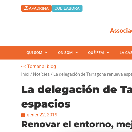
Vés
APADRINA
COL·LABORA
al
contingut
Associa
QUI SOM
ON SOM
QUÈ FEM
LA CA
<< Tornar al blog
/
/ La delegación de Tarragona renueva esp
Inici
Notícies
La delegación de T
espacios
gener 22, 2019
Renovar el entorno, mej