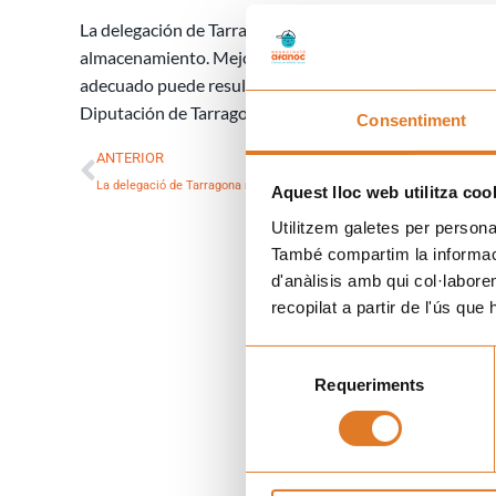
La delegación de Tarragona ha renovado parte de su mob
almacenamiento. Mejorar el en torno de trabajo es una 
adecuado puede resultar inspirador a la hora de crear 
Diputación de Tarragona.
Consentiment
Prev
ANTERIOR
La delegació de Tarragona renova espais
Aquest lloc web utilitza coo
Utilitzem galetes per personali
També compartim la informació
d'anàlisis amb qui col·labore
recopilat a partir de l'ús que
Selecció
Requeriments
de
consentiment