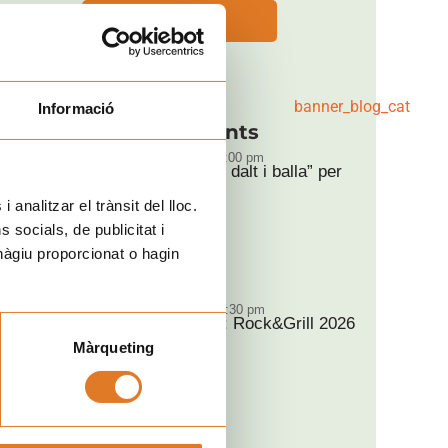
SUBSCRIURE'S
Informació
Pròxims esdeveniments
t
DT
09:00 pm - 11:00 pm
“Puja, aquí dalt i balla” per
18
Sant Magí
AGO
 analitzar el trànsit del lloc.
Tarragona
socials, de publicitat i
hàgiu proporcionat o hagin
DG
07:00 pm - 10:30 pm
Ja és aquí: Rock&Grill 2026
30
Barcelona
Màrqueting
AGO