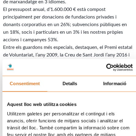
de marxandatge en 3 idiomes.
El pressupost anual, d’1.600.000 € està compost
principalment per donacions de fundacions privades i
donants corporatius en un 26%; subvencions públiques en
un 18%, socis i particulars en un 3% i les nostres pròpies
accions i campanyes 53%.
Entre els guardons més especials, destaquen, el Premi estatal
de Voluntariat, l’any 2009, la Creu de Sant Jordi l’any 2016 i
la Medalla d’Honor de l’Ajuntament de Barcelona l’any 2018.
Un model de treball que està en perill
Gràcies als actes i campanyes, s’han pogut tirar endavant els
Consentiment
Detalls
Informació
projectes d’atenció psicosocial integral a les famílies de
manera gratuïta, inclús en moments més difícils. Cal tenir en
compte que la casa es va posar en marxa amb la crisi
Aquest lloc web utilitza cookies
financera que es va iniciar l’any 2008. Tot i això, aquesta
Utilitzem galetes per personalitzar el contingut i els
situació no va impedir que l’entitat continues realitzant els
anuncis, oferir funcions de mitjans socials i analitzar el
seus actes i campanyes.
trànsit del lloc. També compartim la informació sobre com
feu servir el nostre lloc amb els partners de mitjans