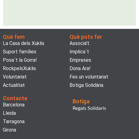
Què fem
Què pots fer
La Casa dels Xuklis
Associa't
Suport famílies
Implica´t
Posa´t la Gorra!
Empreses
RockpelsXuklis
Dona Ara!
Voluntariat
Fes un voluntariat
Actualitat
Botiga Solidària
Contacte
Botiga
Barcelona
Regals Solidaris
Lleida
Tarragona
Girona