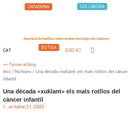
Vés
COL·LABORA
APADRINA
al
contingut
Associació de Familiars i Amics de Nens Oncològics de Catalunya
BOTIGA
0,00
€
CAT
Cistella
LA CASA DELS XUKLIS
<< Tornar al blog
Inici
Notícies
/
/ Una dècada «xuklant» els mals rotllos del càncer
infantil
Una dècada «xuklant» els mals rotllos del
càncer infantil
octubre 21, 2020