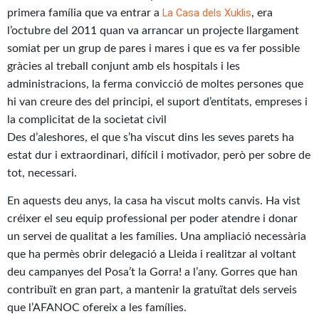
La Casa dels Xuklis
primera família que va entrar a
, era
l’octubre del 2011 quan va arrancar un projecte llargament
somiat per un grup de pares i mares i que es va fer possible
gràcies al treball conjunt amb els hospitals i les
administracions, la ferma convicció de moltes persones que
hi van creure des del principi, el suport d’entitats, empreses i
la complicitat de la societat civil
Des d’aleshores, el que s’ha viscut dins les seves parets ha
estat dur i extraordinari, difícil i motivador, però per sobre de
tot, necessari.
En aquests deu anys, la casa ha viscut molts canvis. Ha vist
créixer el seu equip professional per poder atendre i donar
un servei de qualitat a les famílies. Una ampliació necessària
que ha permès obrir delegació a Lleida i realitzar al voltant
deu campanyes del Posa’t la Gorra! a l’any. Gorres que han
contribuït en gran part, a mantenir la gratuïtat dels serveis
que l’AFANOC ofereix a les famílies.